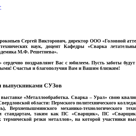
"
Прокопьев Сергей Викторович, директор ООО «Головной атт
ат технических наук, доцент Кафедры «Сварка летател
адемика М.Ф. Решетнева».
рдечно поздравляют Вас с юбилеем. Пусть заботы будут 
утыми! Счастья и благополучия Вам и Вашим близким!
и выпускниками СУЗов
й выставке «Металлообработка. Сварка – Урал» свою квал
вердловской области: Пермского политехнического колледжа 
мь), Верхнепышминского механико-технологического те
м стандартам, таким как ПС «Сварщик», ПС «Сварщик-о
 термической резки металлов», на которой участники вы