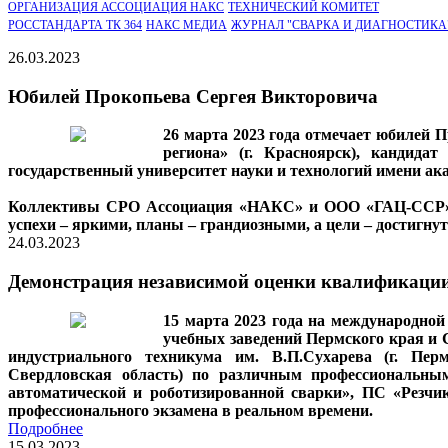
ОРГАНИЗАЦИЯ АССОЦИАЦИЯ НАКС
ТЕХНИЧЕСКИЙ КОМИТЕТ
РОССТАНДАРТА ТК 364
НАКС МЕДИА
ЖУРНАЛ "СВАРКА И ДИАГНОСТИКА
26.03.2023
Юбилей Прокопьева Сергея Викторовича
26 марта 2023 года отмечает юбилей 
региона» (г. Красноярск), кандид
государственный университет науки и технологий имени ак
Коллективы СРО Ассоциация «НАКС» и ООО «ГАЦ-ССР» се
успехи – яркими, планы – грандиозными, а цели – достигн
24.03.2023
Демонстрация независимой оценки квалификаци
15 марта 2023 года на международно
учебных заведений Пермского края и С
индустриального техникума им. В.П.Сухарева (г. Пер
Свердловская область) по различным профессиональны
автоматической и роботизированной сварки», ПС «Резчик
профессионального экзамена в реальном времени.
Подробнее
15.03.2023