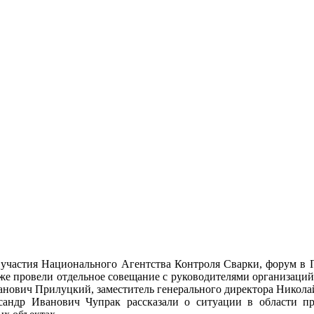
ез участия Национального Агентства Контроля Сварки, форум в
акже провели отдельное совещание с руководителями организац
ович Прилуцкий, заместитель генерального директора Николай 
андр Иванович Чупрак рассказали о ситуации в области пр