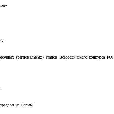
вод»
од»
тборочных (региональных) этапов Всероссийского конкурса 
»
спределение Пермь"