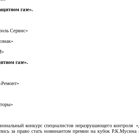
ащитном газе».
роль Сервис»
ознак»
М»
итном газе».
-Ремонт»
оторы»
иональный конкурс специалистов неразрушающего контроля «Д
лись за право стать номинантом премии на кубок Р.К.Мусина 