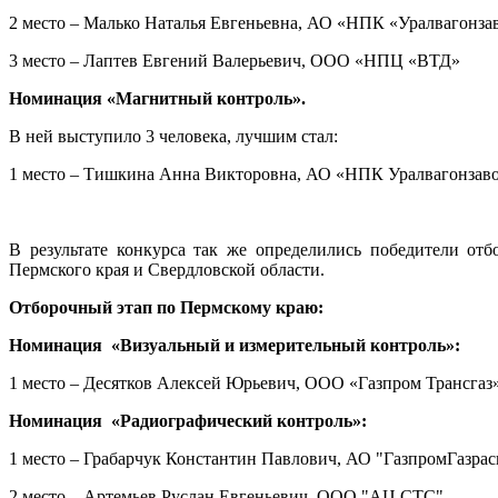
2 место – Малько Наталья Евгеньевна, АО «НПК «Уралвагонза
3 место – Лаптев Евгений Валерьевич, ООО «НПЦ «ВТД»
Номинация «Магнитный контроль».
В ней выступило 3 человека, лучшим стал:
1 место – Тишкина Анна Викторовна, АО «НПК Уралвагонзав
В результате конкурса так же определились победители о
Пермского края и Свердловской области.
Отборочный этап по Пермскому краю:
Номинация «Визуальный и измерительный контроль»:
1 место – Десятков Алексей Юрьевич, ООО «Газпром Трансгаз
Номинация «Радиографический контроль»:
1 место – Грабарчук Константин Павлович, АО "ГазпромГазра
2 место – Артемьев Руслан Евгеньевич, ООО "АЦ СТС"