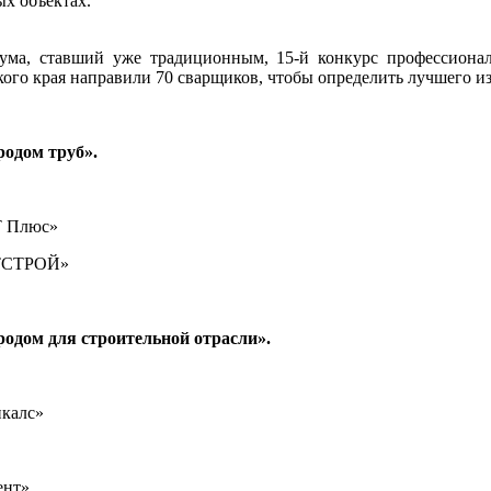
х объектах.
ма, ставший уже традиционным, 15-й конкурс профессионал
ого края направили 70 сварщиков, чтобы определить лучшего из
одом труб».
Т Плюс»
СТСТРОЙ»
дом для строительной отрасли».
икалс»
ент»