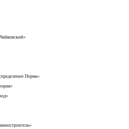
 Чайковский»
аспределение Пермь»
тория»
вод»
ашиностроитель»