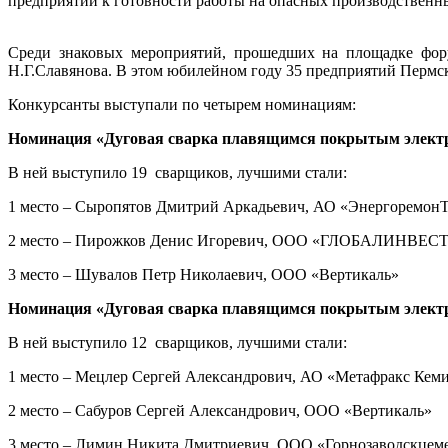
предприятий к готовности работы на опасных производственны
Среди знаковых мероприятий, прошедших на площадке фору
Н.Г.Славянова. В этом юбилейном году 35 предприятий Пермск
Конкурсанты выступали по четырем номинациям:
Номинация «Дуговая сварка плавящимся покрытым электр
В ней выступило 19 сварщиков, лучшими стали:
1 место – Сыропятов Дмитрий Аркадьевич, АО «Энергоремон
2 место – Пирожков Денис Игоревич, ООО «ГЛОБАЛИНВЕ
3 место – Шувалов Петр Николаевич, ООО «Вертикаль»
Номинация «Дуговая сварка плавящимся покрытым электро
В ней выступило 12 сварщиков, лучшими стали:
1 место – Мецлер Сергей Александрович, АО «Метафракс Кем
2 место – Сабуров Сергей Александрович, ООО «Вертикаль»
3 место – Лимин Никита Дмитриевич, ООО «Горнозаводскцем