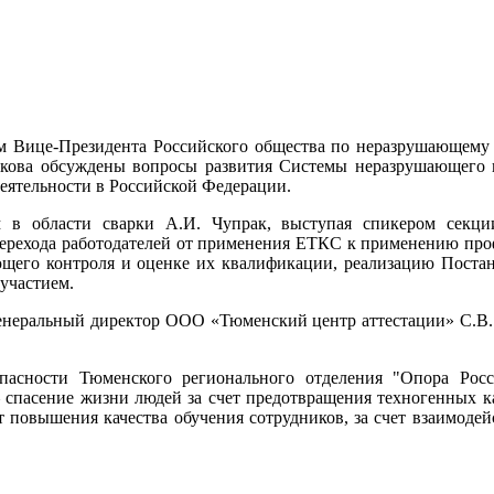
м Вице-Президента Российского общества по неразрушающему 
кова обсуждены вопросы развития Системы неразрушающего 
еятельности в Российской Федерации.
 в области сварки А.И. Чупрак, выступая спикером секц
ерехода работодателей от применения ЕТКС к применению проф
ающего контроля и оценке их квалификации, реализацию Пост
участием.
генеральный директор ООО «Тюменский центр аттестации» С.В.
пасности Тюменского регионального отделения "Опора Рос
спасение жизни людей за счет предотвращения техногенных ка
ет повышения качества обучения сотрудников, за счет взаимод