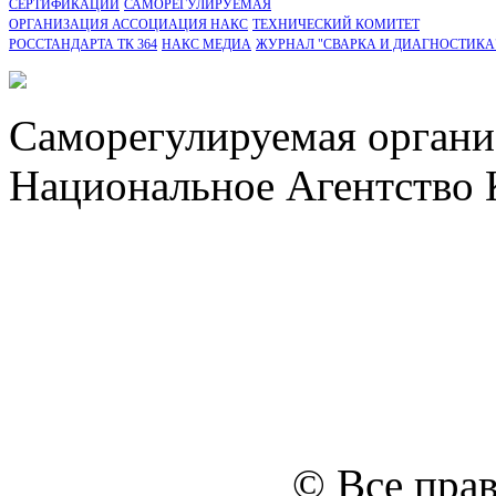
CЕРТИФИКАЦИИ
САМОРЕГУЛИРУЕМАЯ
ОРГАНИЗАЦИЯ АССОЦИАЦИЯ НАКС
ТЕХНИЧЕСКИЙ КОМИТЕТ
РОССТАНДАРТА ТК 364
НАКС МЕДИА
ЖУРНАЛ "СВАРКА И ДИАГНОСТИКА
Саморегулируемая органи
Национальное Агентство 
СРО Ассоциация "НАКС" 
персональных данных
Политика ООО "НЭДК" в 
персональных данных (в 
№14 Общего собрания чл
января 2015 г.)
© Все пра