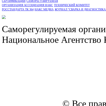
CЕРТИФИКАЦИИ
САМОРЕГУЛИРУЕМАЯ
ОРГАНИЗАЦИЯ АССОЦИАЦИЯ НАКС
ТЕХНИЧЕСКИЙ КОМИТЕТ
РОССТАНДАРТА ТК 364
НАКС МЕДИА
ЖУРНАЛ "СВАРКА И ДИАГНОСТИКА
Саморегулируемая органи
Национальное Агентство 
СРО Ассоциация "НАКС" 
персональных данных
Политика ООО "НЭДК" в 
персональных данных (в 
№14 Общего собрания чл
января 2015 г.)
© Все пра